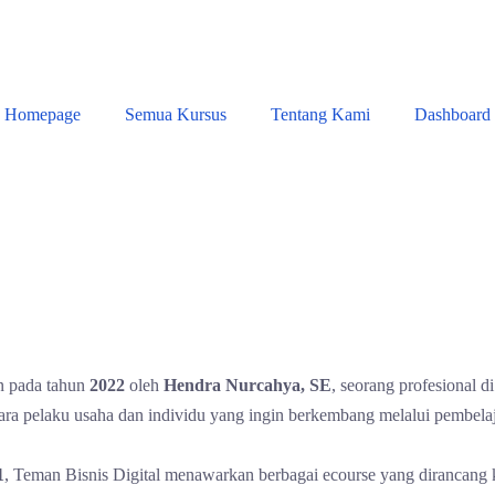
Homepage
Semua Kursus
Tentang Kami
Dashboard
an pada tahun
2022
oleh
Hendra Nurcahya, SE
, seorang profesional 
ara pelaku usaha dan individu yang ingin berkembang melalui pembelaja
1
, Teman Bisnis Digital menawarkan berbagai ecourse yang dirancang