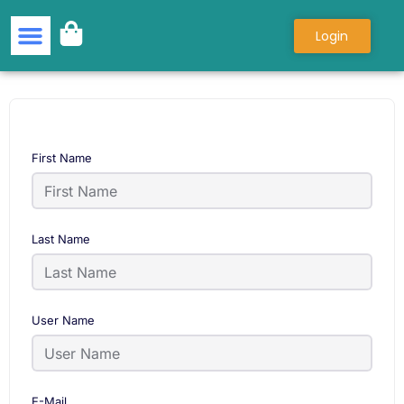
Login
Semua Kursus
Tentang Kami
First Name
Last Name
User Name
E-Mail