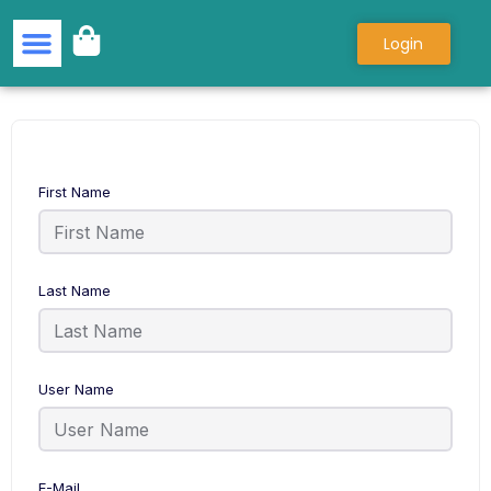
Login
Semua Kursus
Tentang Kami
First Name
Last Name
User Name
E-Mail