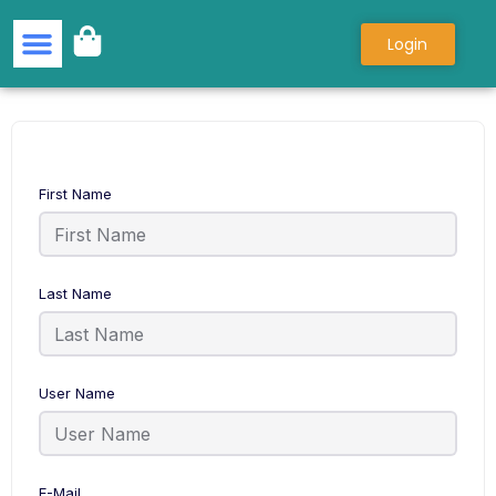
Login
Semua Kursus
Tentang Kami
First Name
Last Name
User Name
E-Mail