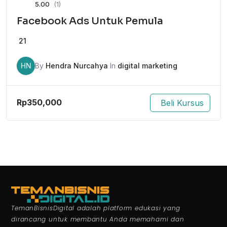
5.00
(1)
Facebook Ads Untuk Pemula
21
HN
By
Hendra Nurcahya
In
digital marketing
Rp
350,000
Beli Kursus
TemanBisnisDigital adalah platform edukasi yang
dirancang untuk membantu Anda memahami dan